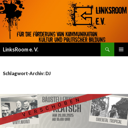
Suchen
LinksRoom e. V.
ZUM
PRIMÄR
INHALT
MENÜ
SPRINGEN
Schlagwort-Archiv: DJ